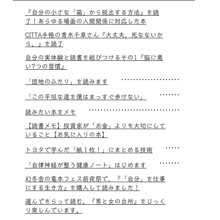
『自分の小さな「箱」から脱出する方法』を読
了！あらゆる場面の人間関係に対応した本
CITTA手帳の青木千草さん『大丈夫、死なないか
ら。』を読了
自分の実体験と読書を結びつけるその1『脳に悪
い7つの習慣』
「団地のふたり」を読みます
「この平坦な道を僕はまっすぐ歩けない」
読みたい本をメモ
【読書メモ】投資家が「お金」よりも大切にして
いること【お気に入りの本】
トヨタで学んだ「紙１枚！」にまとめる技術
「自律神経が整う健康ノート」はじめます
幻冬舎の電本フェス前夜祭で、『「自分」を仕事
にする生き方』を購入して読みました！
選んでもらって読む。『男と女の台所』をじっく
り楽しんでいます。