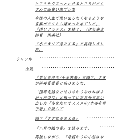
ところやクスっとさせるところがたく
さんで面白い本でした
今後の人生で思い出したくなるような
言葉がたくさん詰まった本でした。
『逆ソクラテス』を読了。（伊坂幸太
郎著・集英社）
『水たまりで息をする』を再読しまし
た。
ジャンル
小説
『男ともだち/千早茜著』を読了。さす
が新井賞受賞と感じました。
「携帯電話などはじめからなければよ
かったのに」と思っていた自分を思い
出した『あなたにオススメの/本谷有希
子著』を読んで
読了『さざなみのよる』
『八月の銀の雪』を読みます。
再読しながら、『母親からの小包はな