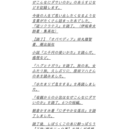
ぜこんなにダサいのか』のあらすじな
どを記録します。
今後の人生で思い出したくなるような
言葉がたくさん詰まった本でした。
『逆ソクラテス』を読了。（伊坂幸太
郎著・集英社）
【読了】『オバペディア』田丸雅智
著、潮出版社
小説『三千円の使いかた』を読んだ。
感想など。
『ハグとナガラ』を読了。旅の本。女
ふたり旅。久しぶりに、原田マハさん
の本を読みました。
『水たまりで息をする』を再読しまし
た。
『母親からの小包はなぜこんなにダサ
いのか』を読了。6つの短編。
朝倉かすみ著『にぎやかな落日』を読
了しました。
読了後、しばらくこの本に酔っぱらう