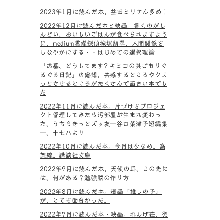
2023年1月に読んだ本。益田ミリさん多め！
2022年12月に読んだ本と映画。書くのがし
んどい、おいしいごはんが食べられますよう
に、medium霊媒探偵城塚翡翠、人間関係を
しなやかにする・・はじめての選択理論
「お墓、どうしてます? キミコの巣ごもりぐ
るぐる日記」の感想。共感するところやクス
っとさせるところがたくさんで面白い本でし
た
2022年11月に読んだ本。片づけをプロジェ
クト管理してみたら汚部屋が生まれ変わっ
た、うちらきっとズッ友―谷口菜津子短編集
―、十七八より
2022年10月に読んだ本。今月は少なめ。高
架線。講談社文庫
2022年9月に読んだ本。天使の耳、この先に
は、何がある？勉強脳の作り方
2022年8月に読んだ本。漫画『推しの子』
が、とても面白かった。
2022年7月に読んだ本・映画。れんげ荘、発