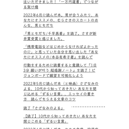
注いただきました！「一万円選書」でつなが
る架け橋
2022年6月に読んだ本。胃が合うふたり、あ
なたにオススメの、むらさきのスカートのお
んな、男ともだち
『男ともだち/千早茜著』を読了。さすが新
井賞受賞と感じました。
「携帯電話などはじめからなければよかった
のに」と思っていた自分を思い出した『あな
たにオススメの/本谷有希子著』を読んで
行動をするために読書すると意識して『1日
3分 願いが叶う 超感謝ノート』を読了！ビ
ジョンボードで願望を可視化しよう
2022年5月に読んだ本（と映画）さざなみの
よる、10代から知っておきたい あなたを閉
じ込める「ずるい言葉」、エッセイの書き
方 読んでもらえる文章のコツ
読了『さざなみのよる』
【読了】10代から知っておきたい あなたを
閉じこめる「ずるい言葉」