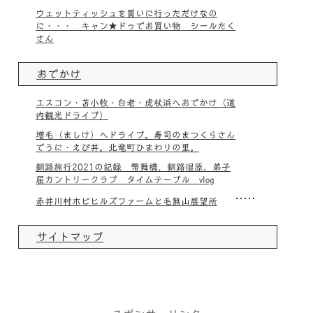
ウェットティッシュを買いに行っただけなの
に・・・ キャン★ドゥでお買い物 シールたく
さん
おでかけ
エスコン・苫小牧・白老・虎杖浜へおでかけ（道
内観光ドライブ）
増毛（ましけ）へドライブ。寿司のまつくらさん
でうに・えび丼。北竜町ひまわりの里。
釧路旅行2021の記録 幣舞橋、釧路湿原、弟子
屈カントリークラブ タイムテーブル vlog
赤井川村ホピヒルズファームと毛無山展望所
サイトマップ