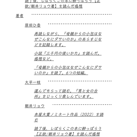
読了後、しばらくこの本に酔っぱらう【正
欲/朝井リョウ著】を読んだ感想
著者
原田ひ香
再読しながら、『母親からの小包はな
ぜこんなにダサいのか』のあらすじな
どを記録します。
小説『三千円の使いかた』を読んだ。
感想など。
『母親からの小包はなぜこんなにダサ
いのか』を読了。6つの短編。
大平一枝
選んでもらって読む。『男と女の台
所』をじっくり楽しんでいます。
朝井リョウ
本屋大賞ノミネート作品（2022）を読
む
読了後、しばらくこの本に酔っぱらう
【正欲/朝井リョウ著】を読んだ感想