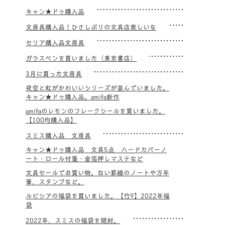
キャン★ドゥ購入品
文房具購入品！ひさしぶりの文具店楽しいな
セリア購入品文房具
ガラスペンを買いました（東京書店）
3月に買った文房具
夜空と虹がかわいいシリーズが並んでいました。
キャン★ドゥ購入品。amifa新作
amifaのレモンのフレークシールを買いました。
【100均購入品】
スミス購入品 文房具
キャン★ドゥ購入品 文具5点 ハードカバーノ
ート・ロール付箋・金箔押しマステなど
文具セールでお買い物。白い罫線のノートや万年
筆、スタンプなど。
ルピシアの福袋を買いました。【竹9】2022年福
袋
2022年、スミスの福袋を開封。