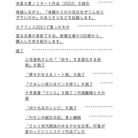
本屋大賞ノミネート作品（2022）を読む
再読しながら、『母親からの小包はなぜこんなに
ダサいのか』のあらすじなどを記録します。
カドフェス2021で買ったもの
夏は文庫の季節ですね。新潮文庫の100冊から、
購入した本を紹介します。
読了
三宅香帆さんの『「好き」を言語化する技
術』を読了
「夢をかなえるノート術」を読了
『さみしい夜にはペンを持て』を読了
千早茜著『マリエ』を読了！円満離婚とその
後
「四十九日のレシピ」を読了
「わたしの献立日記」食と継続
「さとり世代探偵のゆるやかな日常」印象が
変わっていくミステリ作品でした