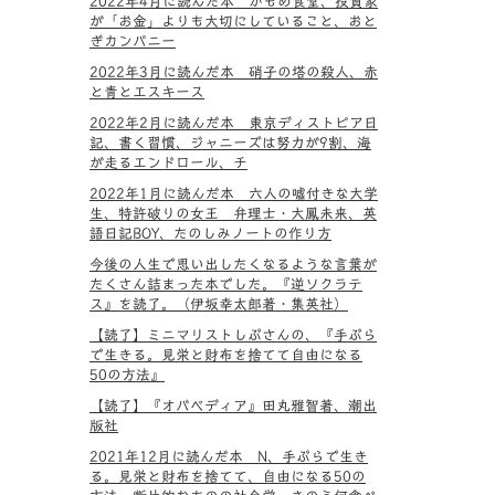
2022年4月に読んだ本 かもめ食堂、投資家
が「お金」よりも大切にしていること、おと
ぎカンパニー
2022年3月に読んだ本 硝子の塔の殺人、赤
と青とエスキース
2022年2月に読んだ本 東京ディストピア日
記、書く習慣、ジャニーズは努力が9割、海
が走るエンドロール、チ
2022年1月に読んだ本 六人の嘘付きな大学
生、特許破りの女王 弁理士・大鳳未来、英
語日記BOY、たのしみノートの作り方
今後の人生で思い出したくなるような言葉が
たくさん詰まった本でした。『逆ソクラテ
ス』を読了。（伊坂幸太郎著・集英社）
【読了】ミニマリストしぶさんの、『手ぶら
で生きる。見栄と財布を捨てて自由になる
50の方法』
【読了】『オバペディア』田丸雅智著、潮出
版社
2021年12月に読んだ本 N、手ぶらで生き
る。見栄と財布を捨てて、自由になる50の