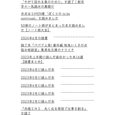
「やがて訪れる春のために」を読了！新年
早々一気読みの幕開け
おおはらMEN著「ぼくらの to be
continued」を読みました
50冊のノート術がまとまった本を読みまし
た【ノート術大全】
2024年6月の読書
読了本『ババア上等! 番外編 地曳いく子のお
悩み相談室』集英社文庫のナツイチ
2023年上半期に読んだ面白かった本16選
【読書まとめ】
2023年6月に読んだ本
2023年5月に読んだ本
2023年4月に読んだ本
2023年3月に読んだ本
2023年2月に読んだ本
『共感ＳＮＳ 丸く尖る発信で仕事を創る』
を読了