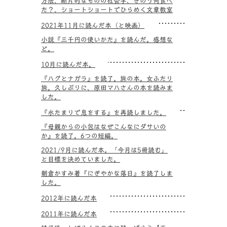
方法、断片的なものの社会学、きのう何食べ
た？、ショートショートでひらめく文章教室
2021年11月に読んだ本（と映画）
小説『三千円の使いかた』を読んだ。感想な
ど。
10月に読んだ本。
『ハグとナガラ』を読了。旅の本。女ふたり
旅。久しぶりに、原田マハさんの本を読みま
した。
『水たまりで息をする』を再読しました。
『母親からの小包はなぜこんなにダサいの
か』を読了。6つの短編。
2021/9月に読んだ本。「今月は5冊読む」
と目標を決めていました。
朝倉かすみ著『にぎやかな落日』を読了しま
した。
2012年に読んだ本
2011年に読んだ本