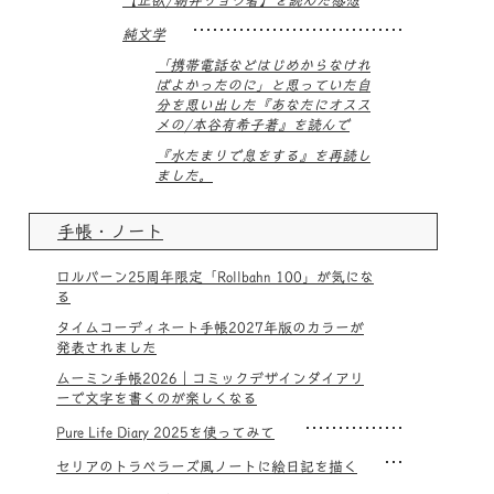
【正欲/朝井リョウ著】を読んだ感想
純文学
「携帯電話などはじめからなけれ
ばよかったのに」と思っていた自
分を思い出した『あなたにオスス
メの/本谷有希子著』を読んで
『水たまりで息をする』を再読し
ました。
手帳・ノート
ロルバーン25周年限定「Rollbahn 100」が気にな
る
タイムコーディネート手帳2027年版のカラーが
発表されました
ムーミン手帳2026｜コミックデザインダイアリ
ーで文字を書くのが楽しくなる
Pure Life Diary 2025を使ってみて
セリアのトラベラーズ風ノートに絵日記を描く