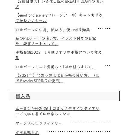
【2冊目購入】いろは出版のBREATH DIARYの使い
方
【emotionalsceneryフレークシール】キャン★ドゥ
でかわいいシール
ロルバーンの中身、使い方、使い切り動画
私のMDノートの使い方。イラスト付きの日記
や、読書ノートとして。
手帳会議2022 1月はじまりの手帳について考え
る
ロルバーンミニを愛用して1年が経ちました。
【2021年】わたしのほぼ日手帳の使い方。（ほ
ぼ日weeks SPRINGを使用）
購入品
ムーミン手帳2026｜コミックデザインダイアリ
ーで文字を書くのが楽しくなる
マークスのログダイアリー
文房具購入品