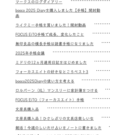
マークスのログダイアリー
booco 2025 Diaryを購入しました【手帳】開封動
画
ライクミー手帳を買いました！開封動画
FOCUS EiTO手帳で成長、変化したこと
無印良品の横長手帳は読書手帳になりました
2025年手帳会議
ミドリの12ヵ月連用日記をはじめました
フォーカスエイトの好きなところベスト3
booco2025Diaryの使い方を考える
ロルバーン（XL）マンスリーに家計簿をつける
FOCUS EiTO（フォーカスエイト）手帳
文房具購入品
文房具購入品！ひさしぶりの文具店楽しいな
朝活！今週のしいたけ占いをノートに書きました