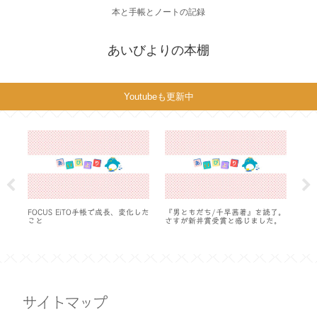
本と手帳とノートの記録
あいびよりの本棚
Youtubeも更新中
ルを
FOCUS EiTO手帳で成長、変化した
『男ともだち/千早茜著』を読了。
Pur
こと
さすが新井賞受賞と感じました。
サイトマップ