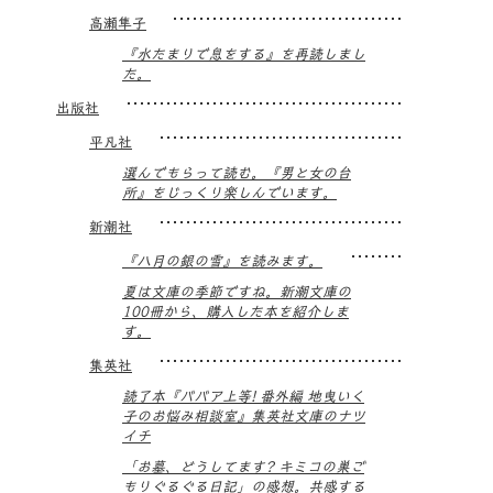
高瀬隼子
『水たまりで息をする』を再読しまし
た。
出版社
平凡社
選んでもらって読む。『男と女の台
所』をじっくり楽しんでいます。
新潮社
『八月の銀の雪』を読みます。
夏は文庫の季節ですね。新潮文庫の
100冊から、購入した本を紹介しま
す。
集英社
読了本『ババア上等! 番外編 地曳いく
子のお悩み相談室』集英社文庫のナツ
イチ
「お墓、どうしてます? キミコの巣ご
もりぐるぐる日記」の感想。共感する